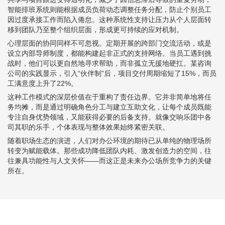
智能排班系统则能根据成员负荷动态调整任务分配，防止个别员工
因过度承接工作而陷入倦怠。这种系统性支持让压力从个人层面转
移到团队乃至整个组织层面，形成更可持续的应对机制。
心理层面的协同同样不可忽视。定期开展的跨部门交流活动，或是
设立内部导师制度，都能构建起非正式的支持网络。当员工遇到挑
战时，他们可以更自然地寻求帮助，而非孤立无援地硬扛。某咨询
公司的实践显示，引入“伙伴制”后，项目交付周期缩短了15%，而员
工满意度上升了22%。
这种工作模式的深层价值在于重构了责任边界。它并非简单地将任
务均摊，而是通过明确角色分工与建立互助文化，让每个成员既能
专注自身优势领域，又能获得必要的后备支持。就像交响乐团中各
司其职的乐手，个体表现与整体效果始终紧密关联。
随着职场生态的演进，人们对办公环境的期待已从单纯的物理场所
转变为赋能载体。那些成功降低团队内耗、激发创造力的空间，往
往兼具功能性与人文关怀——而这正是未来办公场所竞争力的关键
所在。